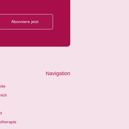
Abonniere jetzt
Navigation
eite
mich
kt
otherapie