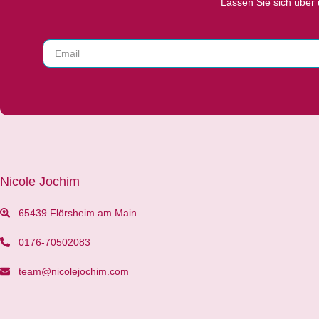
Lassen Sie sich über
Nicole Jochim
65439 Flörsheim am Main
0176-70502083
team@nicolejochim.com